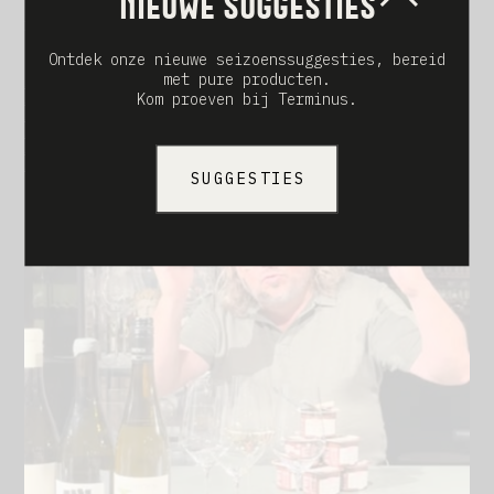
Nieuwe suggesties
If you know, you know.
Pierre Frontière
Ontdek onze nieuwe seizoenssuggesties, bereid
met pure producten.
#SuperetteFrontalière #RestaurantTerminus
Kom proeven bij Terminus.
#PierreFrontière #Watou #Westhoek #Ambacht
#Traditie #Charcuterie #Pâté #BoudinDeLiège
#Cervela #Beenhesp #Boullie #BelgischeKeuken
#LokaleProducten #Artisan #Smaak #Beenhouwerij
#FoodLovers #IfYouKnowYouKnow
SUGGESTIES