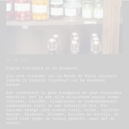
NIEUWS
TOERISME
VACATURES
CADEAUBON
CONTACT
NL
FR
06.08.2026
Pierre Frontière en De Woudezel.
Via onze vrienden van Le Monde de Mille Couleurs
leerde ik Diderik Clarebout van De Woudezel
kennen.
Een voedselbos is geen boomgaard en geen klassieke
moestuin. Het is een slim ecosysteem waarin bomen,
struiken, kruiden, klimplanten en bodembedekkers
samenwerken zoals in een natuurlijk bos. Elk
seizoen brengt iets nieuws voort: noten, vruchten,
bessen, bladeren, bloemen, kruiden en wortels. Er
wordt niet tegen de natuur gewerkt, maar mét de
natuur.