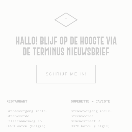
HALLO! BLIJF OP DE HOOGTE VIA
DE TERMINUS NIEUWSBRIEF
SCHRIJF ME IN!
RESTAURANT
SUPERETTE – CAVISTE
Grensovergang Abele-
Grensovergang Abele-
Steenvoorde
Steenvoorde
Callicannesweg 16
Gemenestraat 9
8978 Watou (België)
8978 Watou (België)