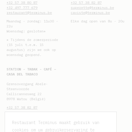
+32 57 38 80 87
+32 57 38 82 87
+32 497 777 679
superette@terminus.be
restaurant@terminus.be
caviste@terminus.be
Maandag - zondag: 11u30 -
Elke dag open van 8u - 20u
22u
Woensdag: gesloten*
*
Tijdens de zomerperiode
(15 juli t.e.m. 15
augustus) zijn we ook op
woensdag geopend.
STATION - TABAK - CAFÉ –
CASA DEL TABACO
Grensovergang Abele-
Steenvoorde
Callicannesweg 22
8978 Watou (België)
+32 57 38 82 87
Maandag - vrijdag: 7u -
20u
Restaurant Terminus maakt gebruik van
Zaterdag & zondag: 8u -
cookies om uw gebruikerservaring te
20u