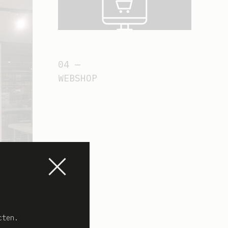
WEBSHOP
cten.