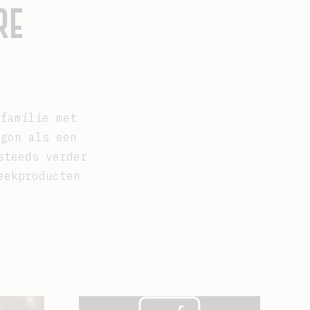
RE
 familie met
egon als een
steeds verder
eekproducten