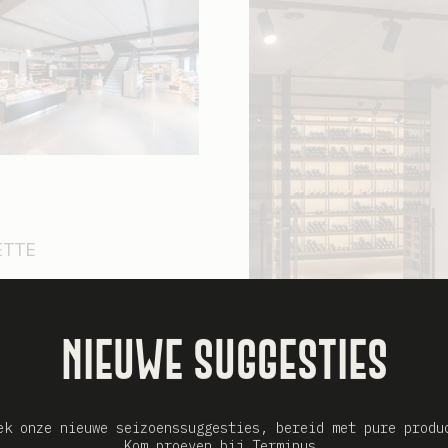
ETTE
Nieuwe suggesties
ek onze nieuwe seizoenssuggesties, bereid met pure produ
Kom proeven bij Terminus.