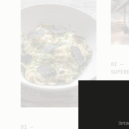
SUPER
Ontd