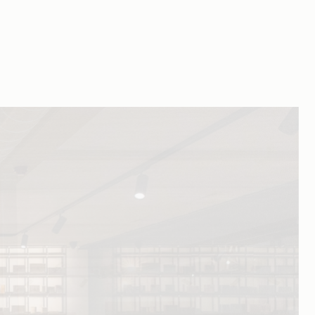
ONS VERHAAL
DAGSCHOTELS
NIEUWS
TOERISME
VACATURES
SA DEL TABACO
CADEAUBON
orde
CONTACT
NL
FR
u