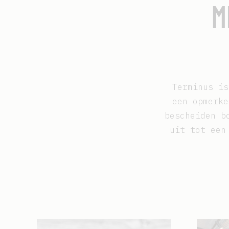
M
Terminus is
een opmerk
bescheiden b
uit tot een
Afbeelding
Afbeeld