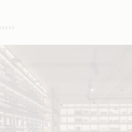
BSHOP
E – CAVISTE
STATION - TABAK - CAFÉ – CA
rgang Abele-Steenvoorde
Grensovergang Abele-Steenvo
raat 9
Callicannesweg 22
ou (België)
8978 Watou (België)
8 82 87
+32 57 38 82 87
e@terminus.be
Maandag - vrijdag: 7u - 20u
terminus.be
Zaterdag & zondag: 8u - 20u
 open van 8u - 20u
Café: elke dag van 10u - 20